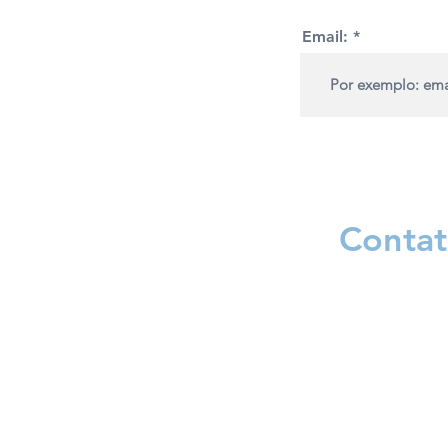
Email:
Contat
Gustavo de Agui
MÉDICO: CRM-M
Psiquiatria: R
Área de atuaçã