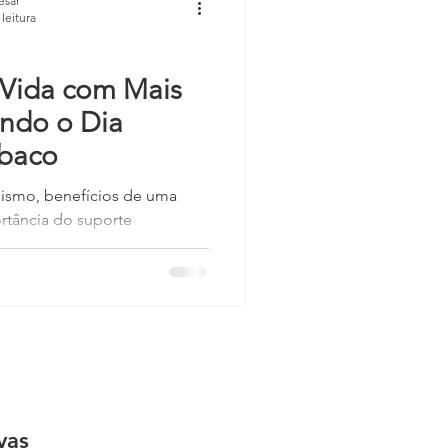
esar
leitura
nos Alimentares
 Vida com Mais
ndo o Dia
Psiquiatria da Mulher
baco
ismo, benefícios de uma
ortância do suporte
aúde!
vas