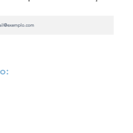
o:
UMC Centro Clínico
Rua Rafael Marino Neto 600, sala 511
Bairro Jardim Karaíba - Uberlândia MG
guccesar@tutanota.com
(34) 99930-3112
ar Costa Cesar
G 70.187/CRM-RS 44.792
QE-MG 61418/RQE-RS 42649
o: Psicoterapia RQE-MG 61447/RQE-RS 43447