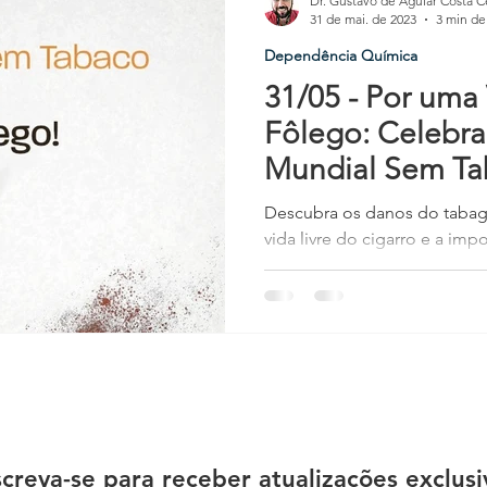
Dr. Gustavo de Aguiar Costa C
31 de mai. de 2023
3 min de 
Dependência Química
tornos Psicóticos
Transtornos de Personalidade
Transtor
31/05 - Por uma
Fôlego: Celebra
Reflexões
Tratamento
Dependência Comportamental
Mundial Sem Ta
Descubra os danos do tabag
vida livre do cigarro e a imp
profissional. Cuide da sua s
screva-se para receber atualizações exclusi