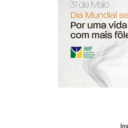
Transtornos do Humor
Trans
Transtornos Psicossomáticos
In